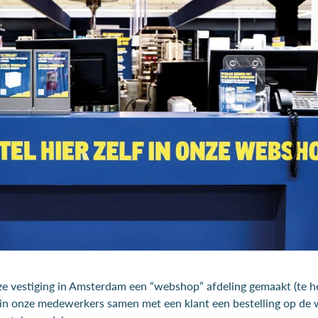
e vestiging in Amsterdam een “webshop” afdeling gemaakt (te 
in onze medewerkers samen met een klant een bestelling op d