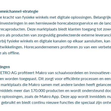
mnichannel-strategie
kracht van fysieke winkels met digitale oplossingen. Belangrijk
e investeringen in een hernieuwde horecabezorgservice en de lan
recaproducten. Deze marktplaats biedt klanten toegang tot zowe
ro als producten van zorgvuldig geselecteerde externe leveranci
bij fysieke winkels en digitale kanalen op elkaar aansluiten, kan
twikkelingen. Horecaondernemers profiteren zo van een verbet
 als offline.
gingen
ETRO AG profiteert Makro van schaalvoordelen en innovatieve d
en worden toegepast. Dit zorgt voor efficiënte processen en een
e marktplaats die Makro samen met andere landen heeft gelance
nmiddels meer dan 170.000 producten en wordt ondersteund doo
ale oplossingen, zoals de Makro App. Deze app wordt inmiddels m
gebruikt en biedt continu nieuwe functies die speciaal zijn ont
.