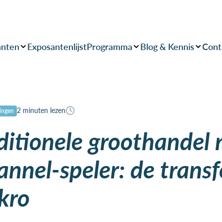
anten
Exposantenlijst
Programma
Blog & Kennis
Cont
2 minuten lezen
ingen
ditionele groothandel 
nnel-speler: de trans
kro