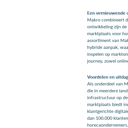
Een vernieuwende o
Makro combineert de 
ontwikkeling zijn d
marktplaats voor ho
assortiment van Mak
hybride aanpak, waar
inspelen op markton
journey, zowel online
Voordelen en uitda
Als onderdeel van M
die in meerdere land
infrastructuur op d
marktplaats biedt i
klantgerichte digit
dan 100.000 klanten 
horecaondernemers