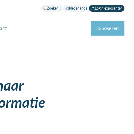
Zoeken...
Nederlands
Login exposanten
act
Exposeren
naar
formatie