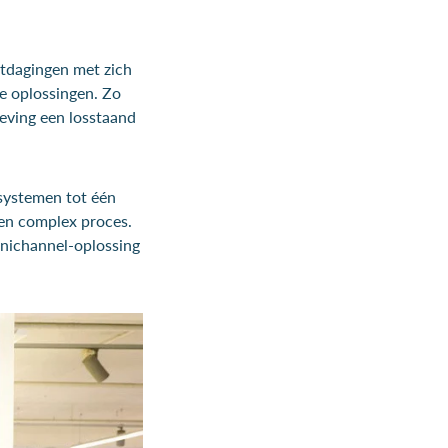
itdagingen met zich
e oplossingen. Zo
geving een losstaand
 systemen tot één
en complex proces.
omnichannel-oplossing