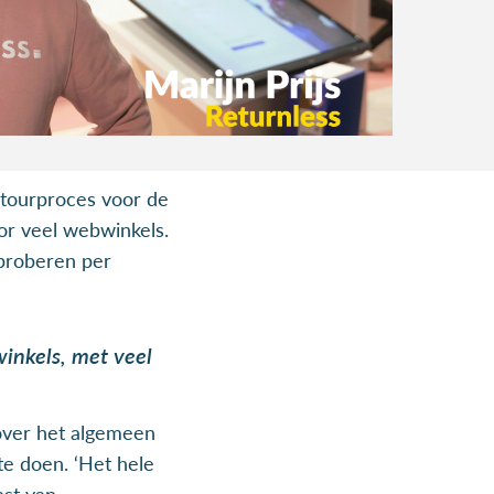
etourproces voor de
or veel webwinkels.
 proberen per
inkels, met veel
 over het algemeen
e doen. ‘Het hele
ast van