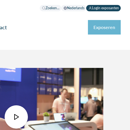
Zoeken...
Nederlands
Login exposanten
act
Exposeren