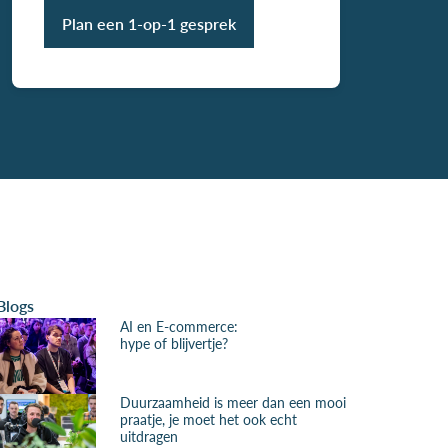
Plan een 1-op-1 gesprek
Blogs
AI en E-commerce:
hype of blijvertje?
Duurzaamheid is meer dan een mooi
praatje, je moet het ook echt
uitdragen