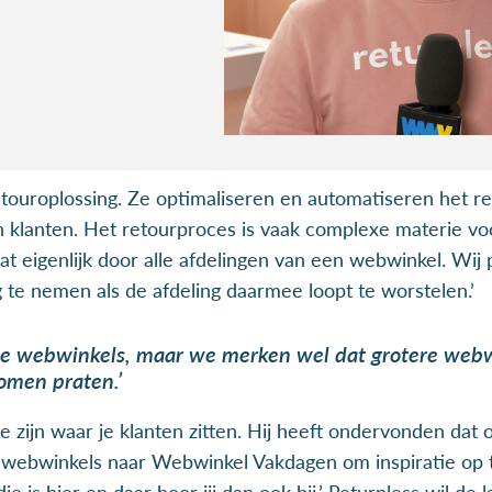
etouroplossing. Ze optimaliseren en automatiseren het r
 klanten. Het retourproces is vaak complexe materie vo
gaat eigenlijk door alle afdelingen van een webwinkel. Wij
g te nemen als de afdeling daarmee loopt te worstelen.’
alle webwinkels, maar we merken wel dat grotere webw
komen praten.’
je zijn waar je klanten zitten. Hij heeft ondervonden dat
 webwinkels naar Webwinkel Vakdagen om inspiratie op t
is hier en daar hoor jij dan ook bij.’ Returnless wil de l