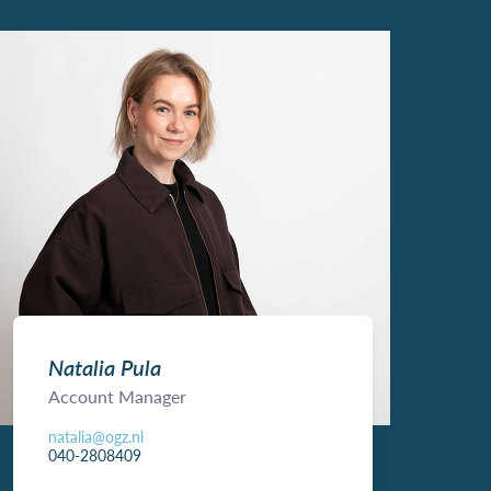
Natalia Pula
Account Manager
natalia@ogz.nl
040-2808409