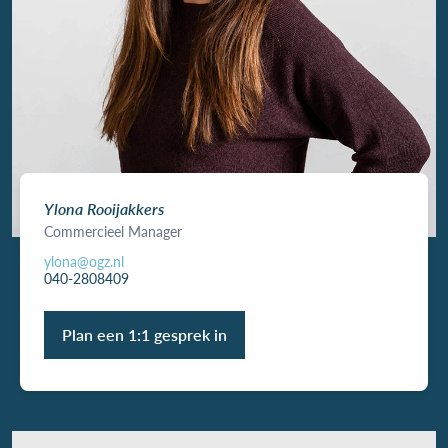
Ylona Rooijakkers
Commercieel Manager
ylona@ogz.nl
040-2808409
Plan een 1:1 gesprek in