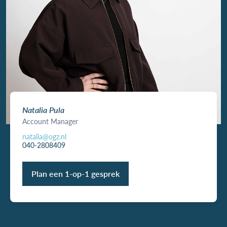
Natalia Pula
Account Manager
natalia@ogz.nl
040-2808409
Plan een 1-op-1 gesprek