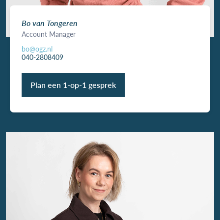
Bo van Tongeren
Account Manager
bo@ogz.nl
040-2808409
Plan een 1-op-1 gesprek