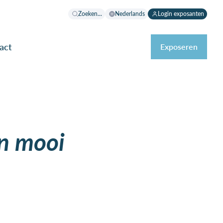
Zoeken...
Nederlands
Login exposanten
act
Exposeren
n mooi