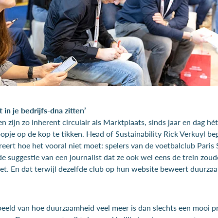
n je bedrijfs-dna zitten’
n zijn zo inherent circulair als Marktplaats, sinds jaar en dag hé
je op de kop te tikken. Head of Sustainability Rick Verkuyl begi
streert hoe het vooral niet moet: spelers van de voetbalclub Paris
e suggestie van een journalist dat ze ook wel eens de trein zou
jet. En dat terwijl dezelfde club op hun website beweert duurza
beeld van hoe duurzaamheid veel meer is dan slechts een mooi pr