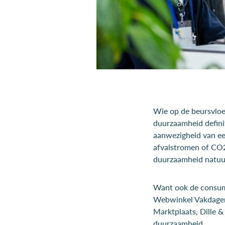
Wie op de beursvloer
duurzaamheid definit
aanwezigheid van ee
afvalstromen of CO2
duurzaamheid natuurl
Want ook de consum
Webwinkel Vakdagen 
Marktplaats, Dille &
duurzaamheid.