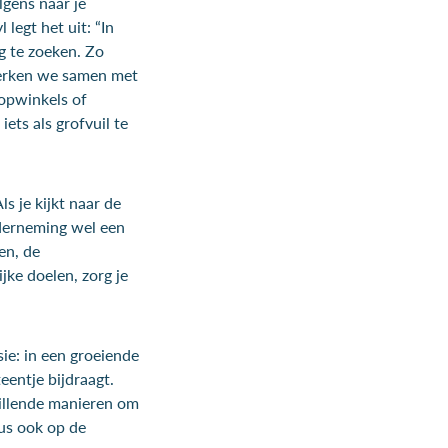
lgens naar je
legt het uit: “In
g te zoeken. Zo
werken we samen met
opwinkels of
ets als grofvuil te
s je kijkt naar de
nderneming wel een
en, de
ke doelen, zorg je
sie: in een groeiende
eentje bijdraagt.
hillende manieren om
dus ook op de