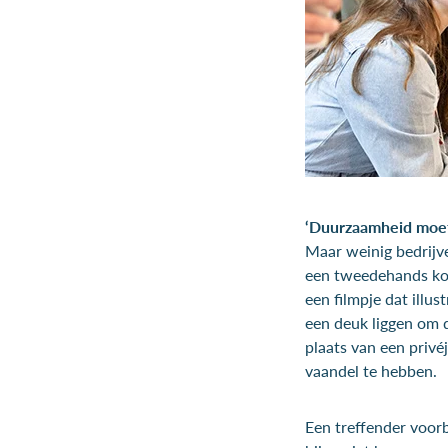
‘Duurzaamheid moet i
Maar weinig bedrijve
een tweedehands koop
een filmpje dat illu
een deuk liggen om d
plaats van een privé
vaandel te hebben.
Een treffender voor