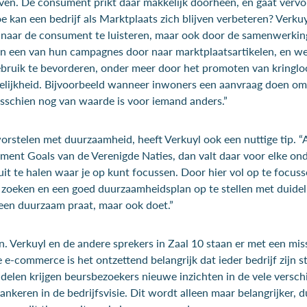
ven. De consument prikt daar makkelijk doorheen, en gaat vervo
 kan een bedrijf als Marktplaats zich blijven verbeteren? Verkuyl 
 naar de consument te luisteren, maar ook door de samenwerkin
 in een van hun campagnes door naar marktplaatsartikelen, en 
ruik te bevorderen, onder meer door het promoten van kringlo
lijkheid. Bijvoorbeeld wanneer inwoners een aanvraag doen om i
isschien nog van waarde is voor iemand anders.”
orstelen met duurzaamheid, heeft Verkuyl ook een nuttige tip. “Al
ment Goals van de Verenigde Naties, dan valt daar voor elke o
it te halen waar je op kunt focussen. Door hier vol op te focuss
zoeken en een goed duurzaamheidsplan op te stellen met duidelij
lleen duurzaam praat, maar ook doet.”
jn. Verkuyl en de andere sprekers in Zaal 10 staan er met een mis
 e-commerce is het ontzettend belangrijk dat ieder bedrijf zijn st
 delen krijgen beursbezoekers nieuwe inzichten in de vele versc
nkeren in de bedrijfsvisie. Dit wordt alleen maar belangrijker, 