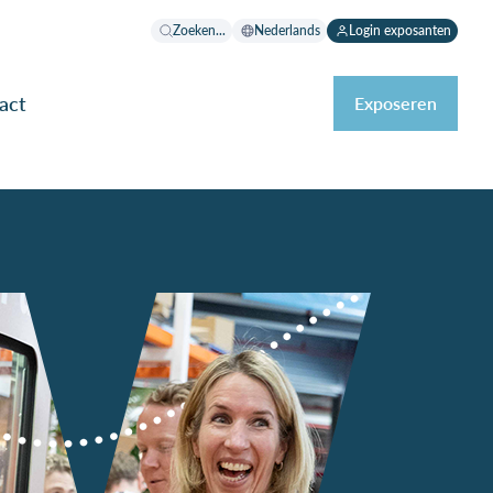
Zoeken...
Nederlands
Login exposanten
act
Exposeren