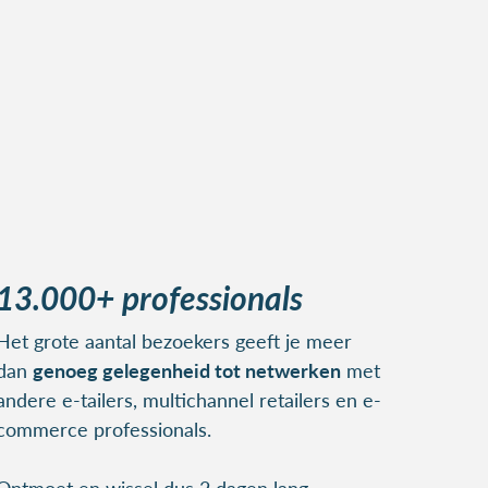
13.000+ professionals
Het grote aantal bezoekers geeft je meer
dan
genoeg gelegenheid tot netwerken
met
andere e-tailers, multichannel retailers en e-
commerce professionals.
Ontmoet en wissel dus 2 dagen lang