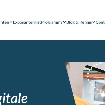
anten
Exposantenlijst
Programma
Blog & Kennis
Cont
itale