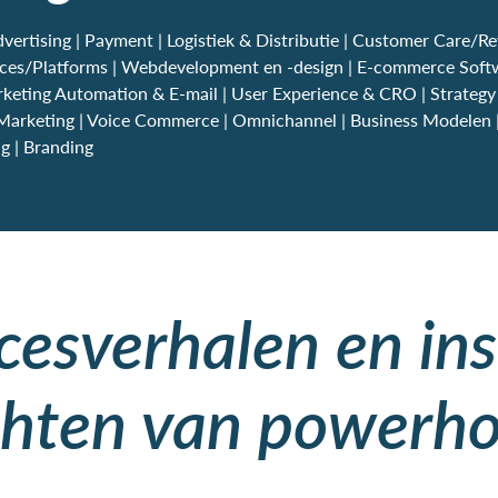
vertising | Payment | Logistiek & Distributie | Customer Care/Re
aces/Platforms | Webdevelopment en -design | E-commerce Softw
rketing Automation & E-mail | User Experience & CRO | Strategy
te Marketing | Voice Commerce | Omnichannel | Business Modelen 
g | Branding
cesverhalen en ins
chten van powerh