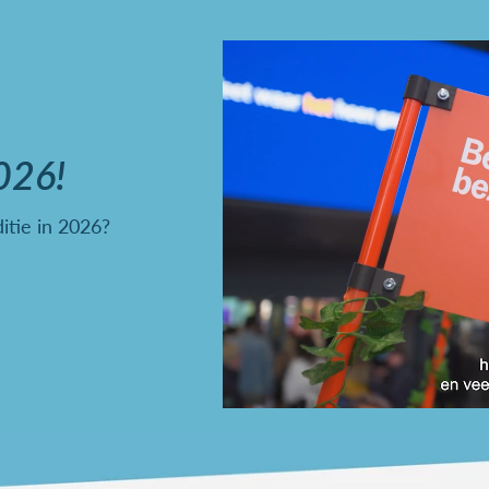
026!
itie in 2026?