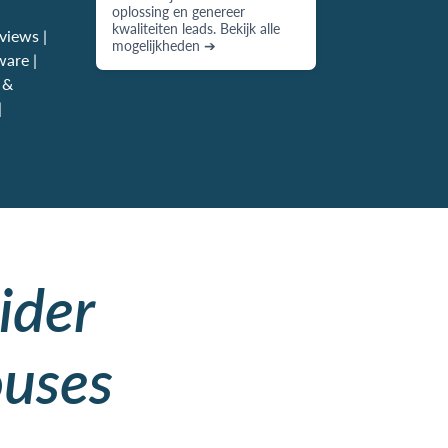
oplossing en genereer
kwaliteiten leads. Bekijk alle
views |
mogelijkheden ➔
are |
 &
|
ider
ouses