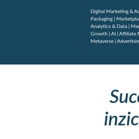
Digital Marketing & Ad
Packaging | Marketpl
Analytics & Data | Ma
Growth | AI | Affilia
Metaverse | Advertisin
Suc
inzi