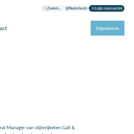
Zoeken...
Nederlands
Login exposanten
act
Exposeren
al Manager van slijterijketen Gall &