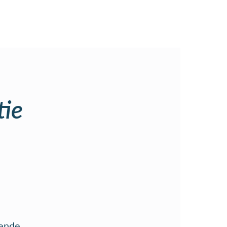
tie
rende