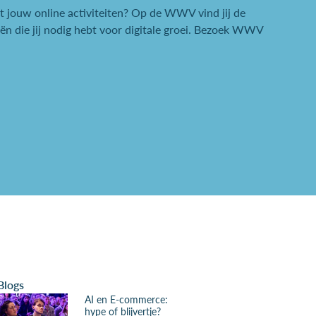
it jouw online activiteiten? Op de WWV vind jij de
ën die jij nodig hebt voor digitale groei. Bezoek WWV
Blogs
AI en E-commerce:
hype of blijvertje?