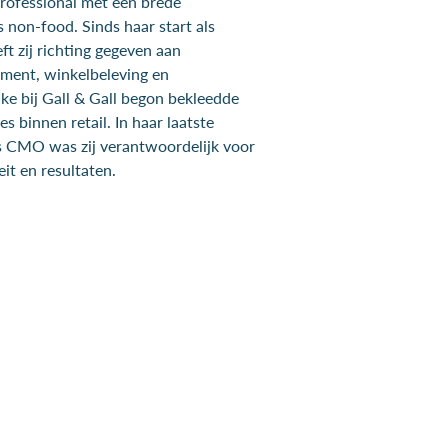
lprofessional met een brede
 non-food. Sinds haar start als
t zij richting gegeven aan
timent, winkelbeleving en
ke bij Gall & Gall begon bekleedde
s binnen retail. In haar laatste
ls CMO was zij verantwoordelijk voor
eit en resultaten.