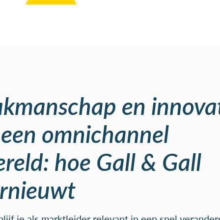
kmanschap en innova
 een omnichannel
reld: hoe Gall & Gall
rnieuwt
lijf je als marktleider relevant in een snel verande