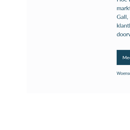
mark
Gall,
klan
doorv
Mee
Woensd