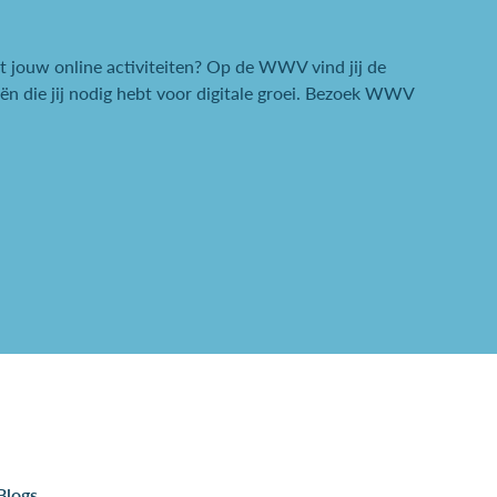
it jouw online activiteiten? Op de WWV vind jij de
ën die jij nodig hebt voor digitale groei. Bezoek WWV
Blogs