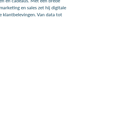
ten en cadeaus. Met een brede
rketing en sales zet hij digitale
e klantbelevingen. Van data tot