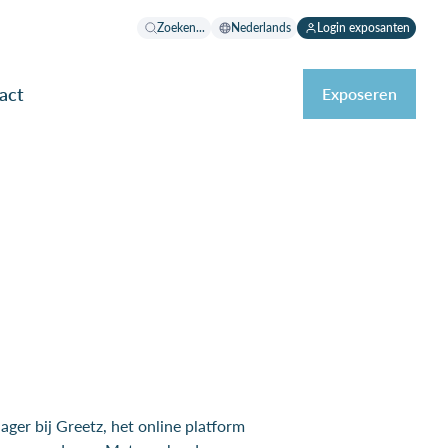
Zoeken...
Nederlands
Login exposanten
act
Exposeren
ger bij Greetz, het online platform