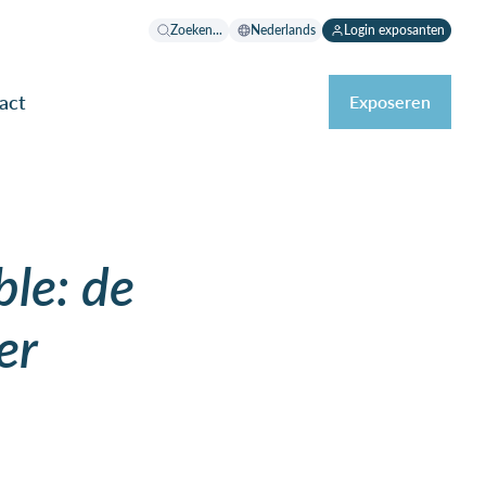
Zoeken...
Nederlands
Login exposanten
act
Exposeren
le: de
er