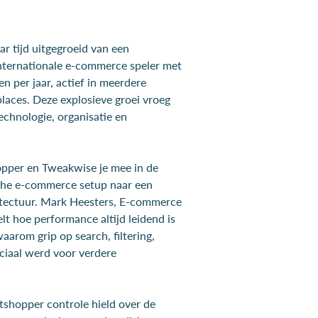
ar tijd uitgegroeid van een
internationale e-commerce speler met
n per jaar, actief in meerdere
aces. Deze explosieve groei vroeg
chnologie, organisatie en
opper en Tweakwise je mee in de
sche e-commerce setup naar een
ectuur. Mark Heesters, E-commerce
lt hoe performance altijd leidend is
aarom grip op search, filtering,
ciaal werd voor verdere
tshopper controle hield over de