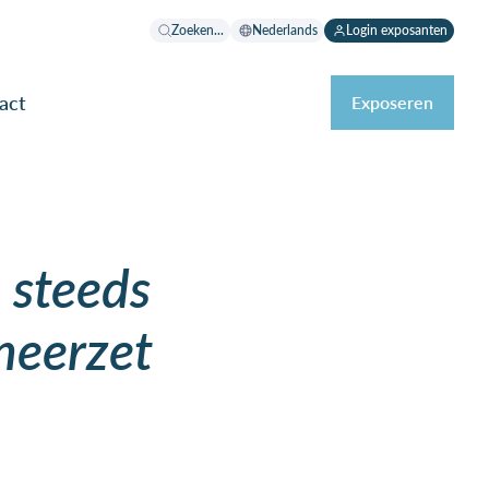
Zoeken...
Nederlands
Login exposanten
act
Exposeren
n steeds
neerzet