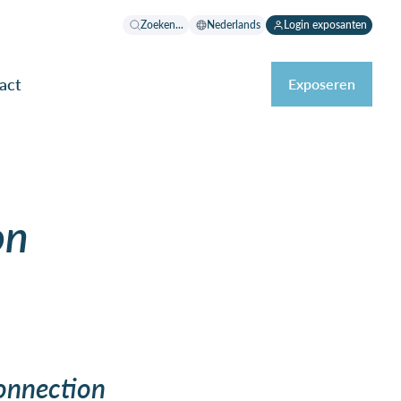
Zoeken...
Nederlands
Login exposanten
act
Exposeren
on
onnection