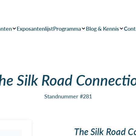
anten
Exposantenlijst
Programma
Blog & Kennis
Cont
he Silk Road Connecti
Standnummer #281
The Silk Road C