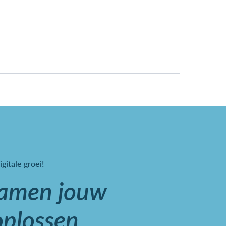
igitale groei!
samen jouw
oplossen