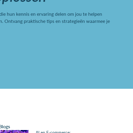
 die hun kennis en ervaring delen om jou te helpen
. Ontvang praktische tips en strategieën waarmee je
Blogs
AI en E-commerce: