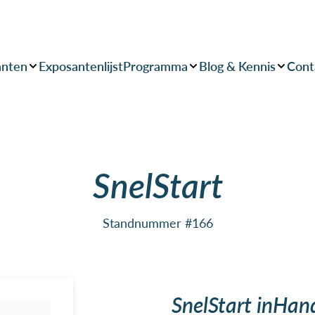
anten
Exposantenlijst
Programma
Blog & Kennis
Cont
SnelStart
Standnummer #166
SnelStart inHan