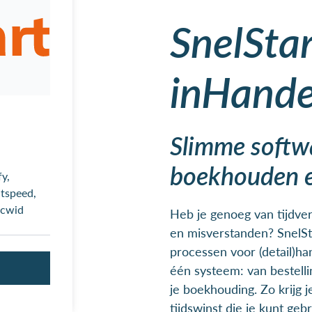
SnelSta
inHande
Slimme softwa
boekhouden 
y,
tspeed,
Ecwid
Heb je genoeg van tijdve
en misverstanden? SnelSt
processen voor (detail)h
één systeem: van bestelli
je boekhouding. Zo krijg 
tijdswinst die je kunt geb