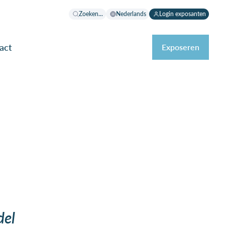
Zoeken...
Nederlands
Login exposanten
act
Exposeren
del