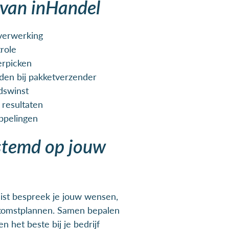
 van inHandel
verwerking
trole
derpicken
en bij pakketverzender
dswinst
 resultaten
ppelingen
estemd op jouw
ist bespreek je jouw wensen,
ekomstplannen. Samen bepalen
en het beste bij je bedrijf