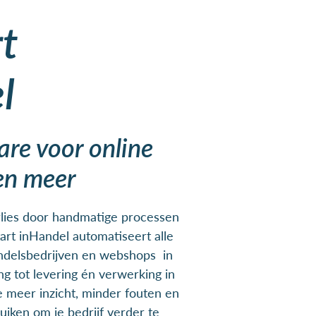
rt
l
re voor online
en meer
rlies door handmatige processen
art inHandel automatiseert alle
andelsbedrijven en webshops in
ng tot levering én verwerking in
je meer inzicht, minder fouten en
ruiken om je bedrijf verder te