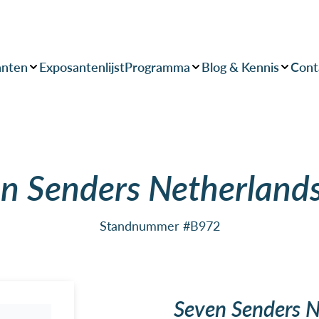
anten
Exposantenlijst
Programma
Blog & Kennis
Cont
n Senders Netherlands
Standnummer #B972
Seven Senders N