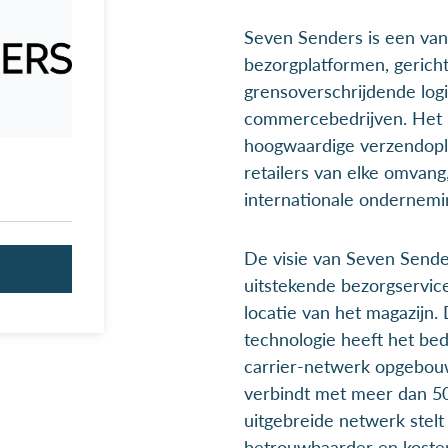
Seven Senders is een va
bezorgplatformen, gerich
grensoverschrijdende logi
commercebedrijven. Het b
hoogwaardige verzendoplo
retailers van elke omvang
internationale ondernemi
De visie van Seven Sender
uitstekende bezorgservic
locatie van het magazijn.
technologie heeft het bedr
carrier-netwerk opgebouwd
verbindt met meer dan 50
uitgebreide netwerk stelt 
betrouwbaarder en kostene