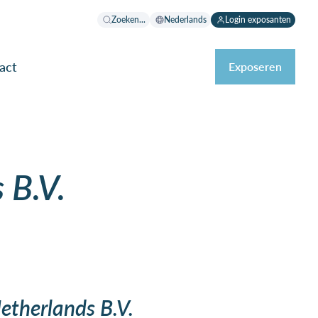
Zoeken...
Nederlands
Login exposanten
act
Exposeren
 B.V.
etherlands B.V.