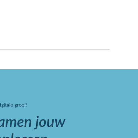
igitale groei!
samen jouw