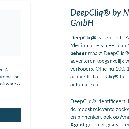
DeepCliq® by N
GmbH
DeepCliq®
is de eerste A
Met inmiddels meer dan
beheer
maakt DeepCliq® 
adverteren toegankelijk v
verkopers. Of je nu 100, 
on &
aanbiedt: DeepCliq® behee
utomation,
oftware &
automatisch.
DeepCliq® identificeert,
de meest relevante zoek
en binnenkort ook op A
Agent
gebruikt geavance