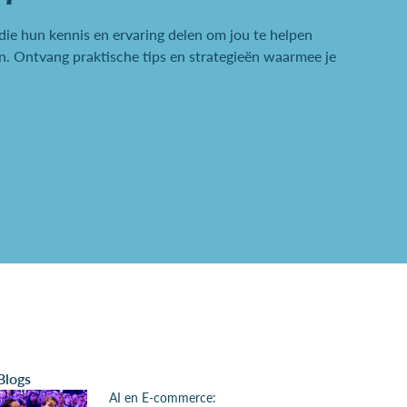
 die hun kennis en ervaring delen om jou te helpen
. Ontvang praktische tips en strategieën waarmee je
Blogs
AI en E-commerce: