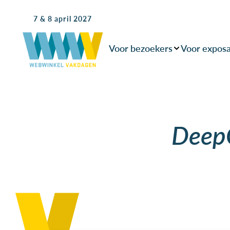
7 & 8 april 2027
Voor bezoekers
Voor expos
DeepC