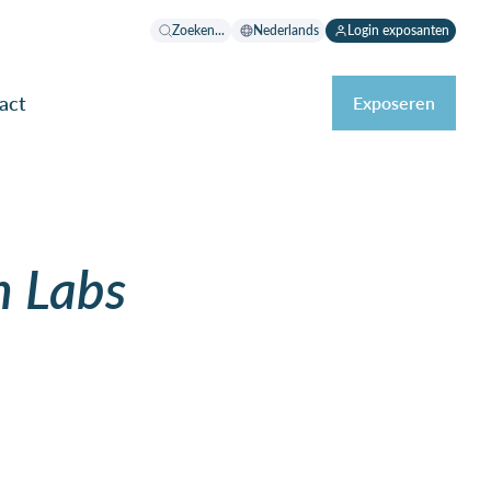
Zoeken...
Nederlands
Login exposanten
act
Exposeren
h Labs