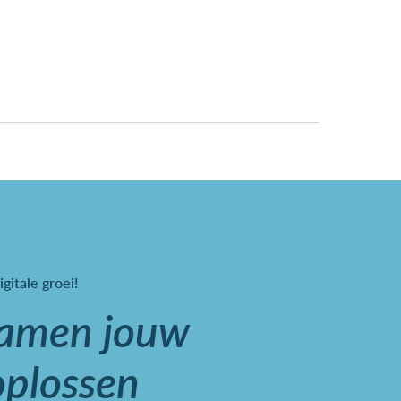
igitale groei!
samen jouw
oplossen