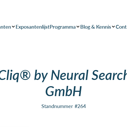
anten
Exposantenlijst
Programma
Blog & Kennis
Cont
liq® by Neural Searc
GmbH
Standnummer #264