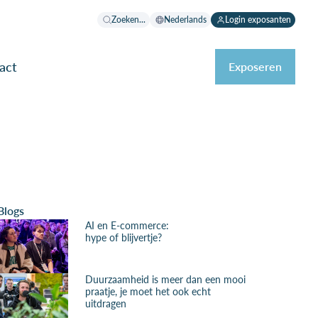
Zoeken...
Nederlands
Login exposanten
act
Exposeren
Blogs
AI en E-commerce:
hype of blijvertje?
Duurzaamheid is meer dan een mooi
praatje, je moet het ook echt
uitdragen