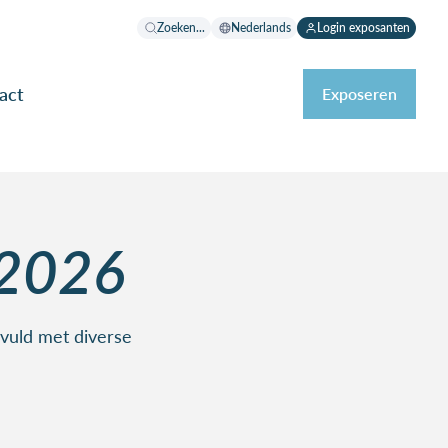
Zoeken...
Nederlands
Login exposanten
act
Exposeren
2026
vuld met diverse