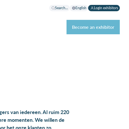
Search...
English
Login exhibitors
Become an exhibitor
gers van iedereen. Al ruim 220
dere momenten. We willen de
oor het onze klanten zo