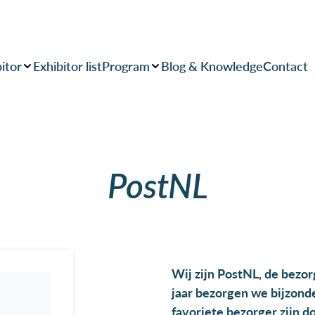
itor
Exhibitor list
Program
Blog & Knowledge
Contact
PostNL
Wij zijn PostNL, de bezor
jaar bezorgen we bijzon
favoriete bezorger zijn d