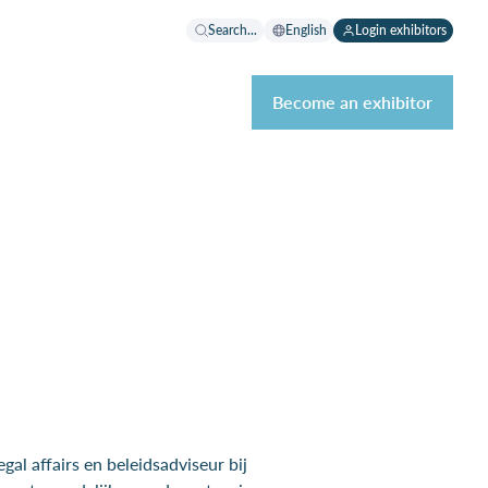
Search...
English
Login exhibitors
Become an exhibitor
gal affairs en beleidsadviseur bij