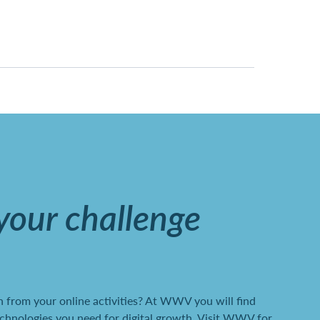
 your challenge
 from your online activities? At WWV you will find
chnologies you need for digital growth. Visit WWV for