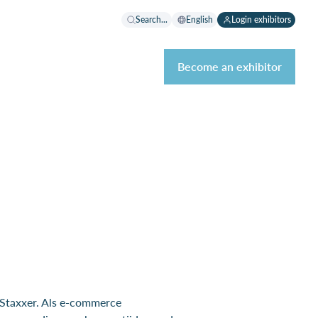
Search...
English
Login exhibitors
Become an exhibitor
 Staxxer. Als e-commerce