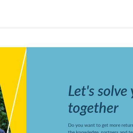
Let's solve
together
Do you want to get more return
the knowledge, partners and te