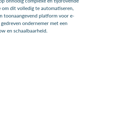
t op onnodig complexe en tijdrovende
 om dit volledig te automatiseren,
en toonaangevend platform voor e-
n gedreven ondernemer met een
low en schaalbaarheid.