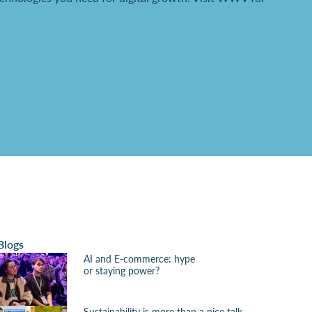
Blogs
AI and E-commerce: hype
or staying power?
Sustainability is more than a nice talk,