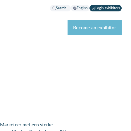
Search...
English
Login exhibitors
Become an exhibitor
l Marketeer met een sterke