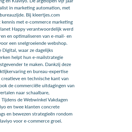
ng en Klaviyo. De afgelopen vijf jaar
ialist in marketing automation, met
bureauzijde. Bij kleertjes.com
t kennis met e-commerce marketing
j Planet Happy verantwoordelijk werd
ren en optimaliseren van e-mail- en
 voor een snelgroeiende webshop.
 Digital, waar ze dagelijks
rken helpt hun e-mailstrategie
nstgevender te maken. Dankzij deze
tijkervaring en bureau-expertise
e creatieve en technische kant van
ook de commerciële uitdagingen van
ertalen naar schaalbare,
. Tijdens de Webwinkel Vakdagen
iyo en twee klanten concrete
ings en bewezen strategieën rondom
laviyo voor e-commerce groei.