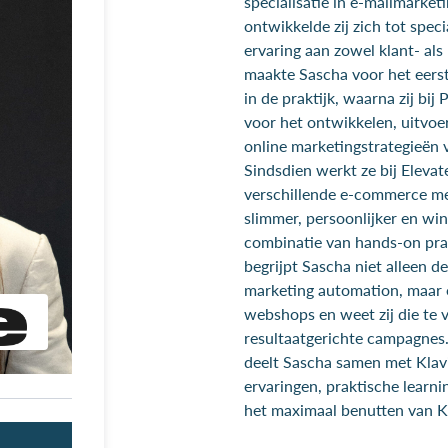
specialisatie in e-mailmarketi
ontwikkelde zij zich tot spec
ervaring aan zowel klant- als 
maakte Sascha voor het eers
in de praktijk, waarna zij bi
voor het ontwikkelen, uitvoe
online marketingstrategieën
Sindsdien werkt ze bij Elevate
verschillende e-commerce me
slimmer, persoonlijker en wi
combinatie van hands-on prak
begrijpt Sascha niet alleen d
marketing automation, maar 
webshops en weet zij die te v
resultaatgerichte campagnes
deelt Sascha samen met Klav
ervaringen, praktische learn
het maximaal benutten van K