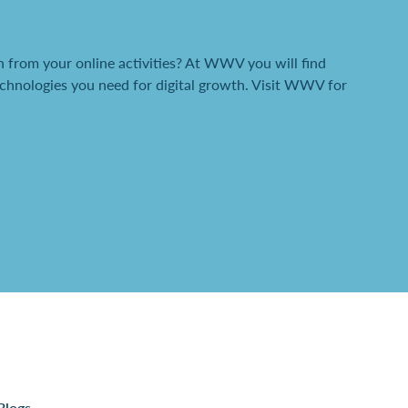
 from your online activities? At WWV you will find
chnologies you need for digital growth. Visit WWV for
Blogs