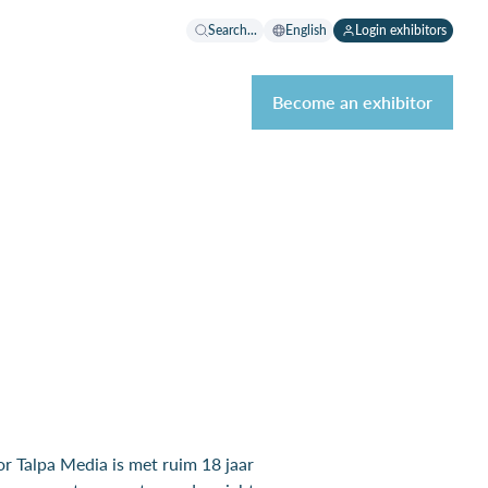
Search...
English
Login exhibitors
Become an exhibitor
or Talpa Media is met ruim 18 jaar