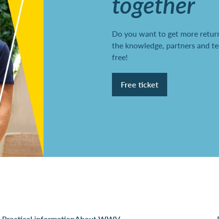
together
Do you want to get more return
the knowledge, partners and te
free!
Free ticket
Practical information
About WWV