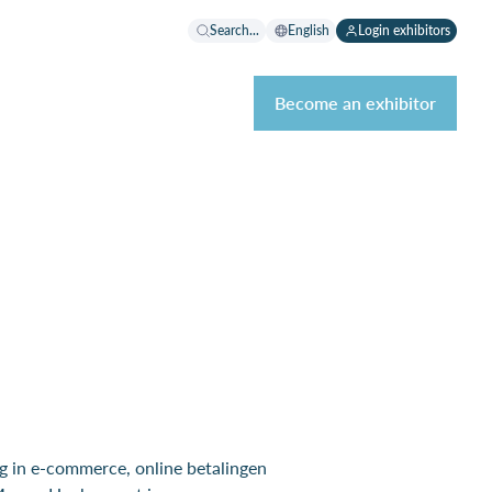
Search...
English
Login exhibitors
Become an exhibitor
g in e-commerce, online betalingen