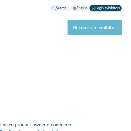
Search...
English
Login exhibitors
Become an exhibitor
nline en product owner e-commerce