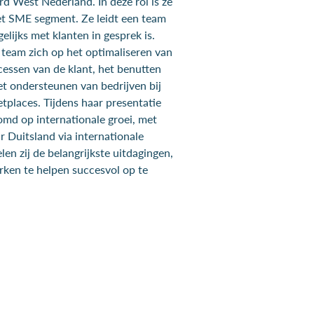
d West Nederland. In deze rol is ze
et SME segment. Ze leidt een team
lijks met klanten in gesprek is.
 team zich op het optimaliseren van
essen van de klant, het benutten
t ondersteunen van bedrijven bij
etplaces. Tijdens haar presentatie
md op internationale groei, met
r Duitsland via internationale
en zij de belangrijkste uitdagingen,
rken te helpen succesvol op te