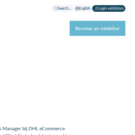
Search...
English
Login exhibitors
Become an exhibitor
les Manager bij DHL eCommerce