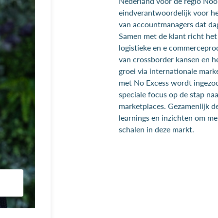
Nederland voor de regio Noor
eindverantwoordelijk voor h
van accountmanagers dat dage
Samen met de klant richt het
logistieke en e commerceproc
van crossborder kansen en he
groei via internationale mark
met No Excess wordt ingezoo
speciale focus op de stap naa
marketplaces. Gezamenlijk del
learnings en inzichten om me
schalen in deze markt.