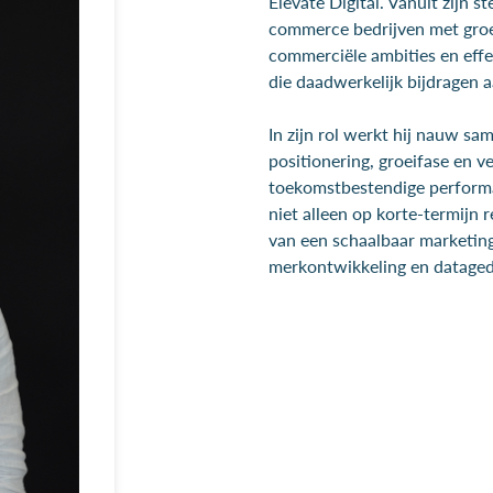
Elevate Digital. Vanuit zijn st
commerce bedrijven met groei
commerciële ambities en effe
die daadwerkelijk bijdragen 
In zijn rol werkt hij nauw s
positionering, groeifase en v
toekomstbestendige performan
niet alleen op korte-termijn 
van een schaalbaar marketi
merkontwikkeling en datage