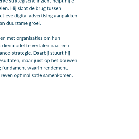
erke strategische inzicht helpt hij e-
en. Hij slaat de brug tussen
ctieve digital advertising aanpakken
aan duurzame groei.
amen met organisaties om hun
erdienmodel te vertalen naar een
ce-strategie. Daarbij stuurt hij
resultaten, maar juist op het bouwen
ng fundament waarin rendement,
dreven optimalisatie samenkomen.