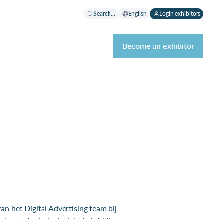
Search...
English
Login exhibitors
Become an exhibitor
an het Digital Advertising team bij