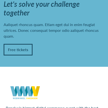
Let's solve your challenge
together
Aaliquet rhoncus quam. Etiam eget dui in enim feugiat
ultrices. Donec consequat tempor odio aaliquet rhoncus
quam.
Free tickets
Benelux's biggest digital commerce event with the best