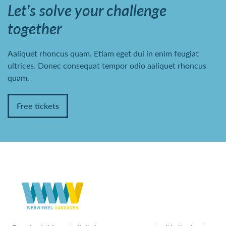
Let's solve your challenge
together
Aaliquet rhoncus quam. Etiam eget dui in enim feugiat
ultrices. Donec consequat tempor odio aaliquet rhoncus
quam.
Free tickets