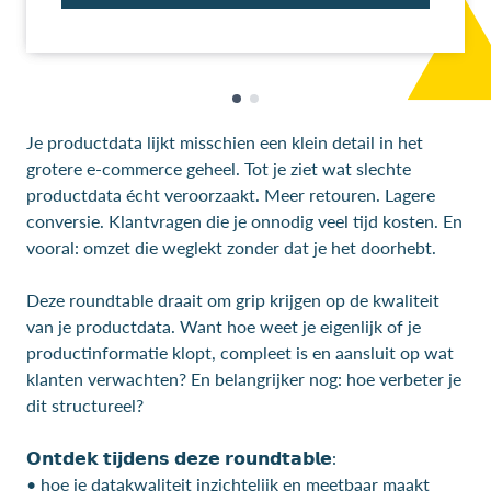
Je productdata lijkt misschien een klein detail in het
grotere e-commerce geheel. Tot je ziet wat slechte
productdata écht veroorzaakt. Meer retouren. Lagere
conversie. Klantvragen die je onnodig veel tijd kosten. En
vooral: omzet die weglekt zonder dat je het doorhebt.
Deze roundtable draait om grip krijgen op de kwaliteit
van je productdata. Want hoe weet je eigenlijk of je
productinformatie klopt, compleet is en aansluit op wat
klanten verwachten? En belangrijker nog: hoe verbeter je
dit structureel?
𝗢𝗻𝘁𝗱𝗲𝗸 𝘁𝗶𝗷𝗱𝗲𝗻𝘀 𝗱𝗲𝘇𝗲 𝗿𝗼𝘂𝗻𝗱𝘁𝗮𝗯𝗹𝗲:
• hoe je datakwaliteit inzichtelijk en meetbaar maakt