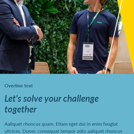
Overline text
Let's solve your challenge
together
Aaliquet rhoncus quam. Etiam eget dui in enim feugiat
ultrices. Donec consequat tempor odio aaliquet rhoncus