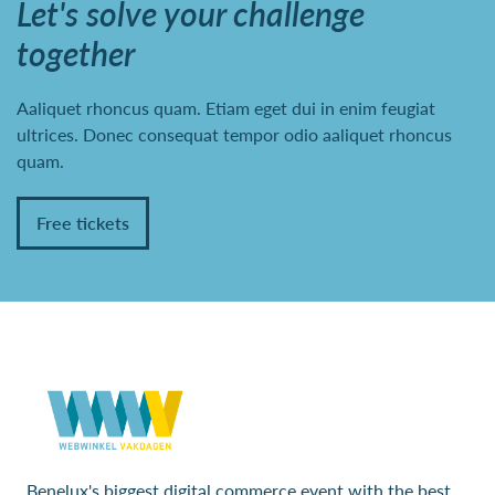
Let's solve your challenge
together
Aaliquet rhoncus quam. Etiam eget dui in enim feugiat
ultrices. Donec consequat tempor odio aaliquet rhoncus
quam.
Free tickets
Benelux's biggest digital commerce event with the best