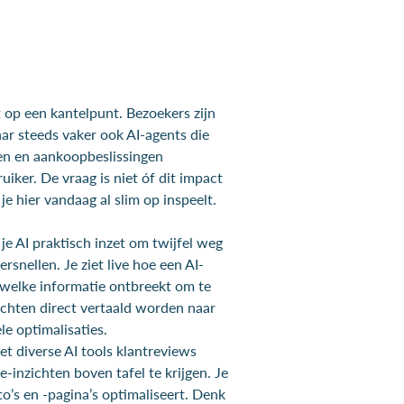
 op een kantelpunt. Bezoekers zijn
ar steeds vaker ook AI-agents die
en en aankoopbeslissingen
iker. De vraag is niet óf dit impact
je hier vandaag al slim op inspeelt.
e je AI praktisch inzet om twijfel weg
rsnellen. Je ziet live hoe een AI-
welke informatie ontbreekt om te
ichten direct vertaald worden naar
le optimalisaties.
t diverse AI tools klantreviews
-inzichten boven tafel te krijgen. Je
to’s en -pagina’s optimaliseert. Denk