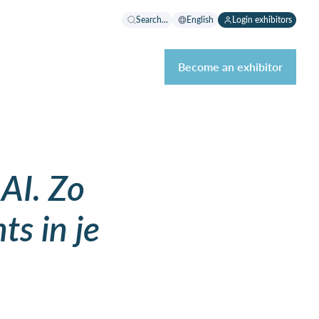
Search...
English
Login exhibitors
Become an exhibitor
AI. Zo
ts in je