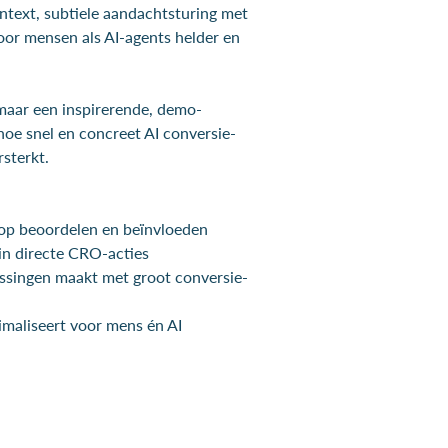
ontext, subtiele aandachtsturing met
oor mensen als AI-agents helder en
maar een inspirerende, demo-
 hoe snel en concreet AI conversie-
sterkt.
op beoordelen en beïnvloeden
in directe CRO-acties
assingen maakt met groot conversie-
imaliseert voor mens én AI