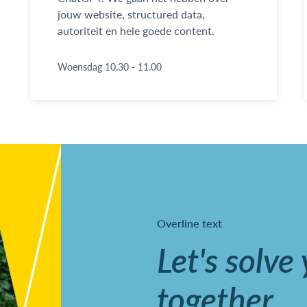
jouw website, structured data,
autoriteit en hele goede content.
Woensdag 10.30 - 11.00
Overline text
Let's solve
together