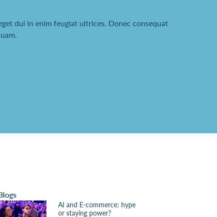
get dui in enim feugiat ultrices. Donec consequat
quam.
Blogs
AI and E-commerce: hype
or staying power?