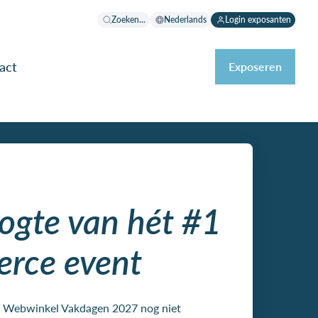
Zoeken...
Nederlands
Login exposanten
act
Exposeren
oogte van hét #1
erce event
de Webwinkel Vakdagen 2027 nog niet